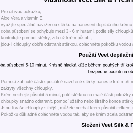
Pro citlivou pokožku,
Aloe Vera a vitamin E,
využijte speciálně navrženou stěrku na nanesení depilačního krému
doba působení se pohybuje mezi 3 - 6 minutami, podle síly chloupk
kontrolujte pomocí stěrky, zda už krém působí,
jdou-li chloupky dobře odstranit stěrkou, opláchněte pokožku vodou
Použití Veet depilačn
ba působení 5-10 minut. Krásně hladká kůže během pouhých tří krok
bezpečné použití na ob
Pomocí zahnuté části speciálně navržené stěrky naneste krém přímo
zakryty všechny chloupky.
Krém nechejte působit 5 minut, poté stěrkou na malé části pokožky o
chloupky snadno odstranit, pomocí užšího nebo širšího konce stěrky, 
Jsou-li vaše chloupky silnější, můžete nechat krém působit celkem až
Pokožku důkladně opláchněte vodou tak, aby se krém zcela odstranil,
Složení Veet Silk & 