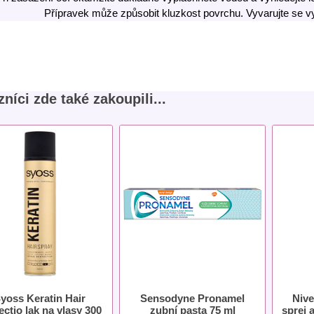
Přípravek může způsobit kluzkost povrchu. Vyvarujte se vy
níci zde také zakoupili...
yoss Keratin Hair
Sensodyne Pronamel
Nive
ectio lak na vlasy 300
zubní pasta 75 ml
sprej 