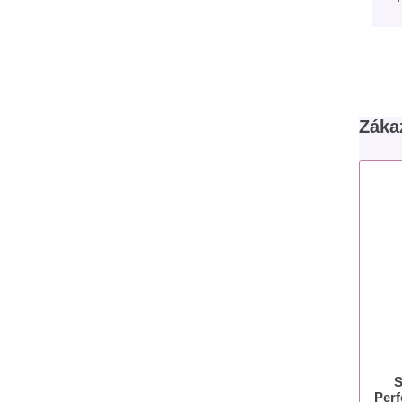
Zákaz
S
Perf