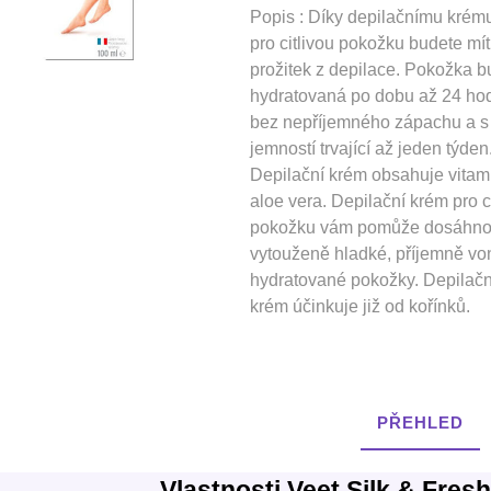
Popis : Díky depilačnímu krém
pro citlivou pokožku budete mí
prožitek z depilace. Pokožka 
hydratovaná po dobu až 24 hod
bez nepříjemného zápachu a s
jemností trvající až jeden týden
Depilační krém obsahuje vitam
aloe vera. Depilační krém pro c
pokožku vám pomůže dosáhno
vytouženě hladké, příjemně von
hydratované pokožky. Depilačn
krém účinkuje již od kořínků.
PŘEHLED
Vlastnosti Veet Silk & Fres