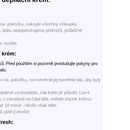
 na pokožku, zakryjte všechny chloupky,
ů, dobu nedoporučujeme překročit, průběžně
 a osušte.
í krém:
ů: Před použitím si pozorně prostudujte pokyny pro
alu.
 na pokožku, rovnoměrně jej rozetřete tak, aby byly
patrně vyzkoušejte, zda krém již působí. Lze-li
v závislosti na části těla, setřete zbytek krému.
 10 minut - nikoliv však déle.
 poté ji osušte.
Fresh: