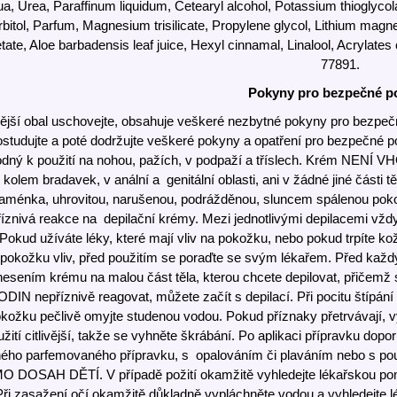
a, Urea, Paraffinum liquidum, Cetearyl alcohol, Potassium thioglycol
bitol, Parfum, Magnesium trisilicate, Propylene glycol, Lithium mag
tate, Aloe barbadensis leaf juice, Hexyl cinnamal, Linalool, Acrylat
77891.
Pokyny pro bezpečné po
ější obal uschovejte, obsahuje veškeré nezbytné pokyny pro bezpečné 
ostudujte a poté dodržujte veškeré pokyny a opatření pro bezpečné po
dný k použití na nohou, pažích, v podpaží a tříslech. Krém NENÍ VHOD
kolem bradavek, v anální a genitální oblasti, ani v žádné jiné části t
aménka, uhrovitou, narušenou, podrážděnou, sluncem spálenou pokožk
íznivá reakce na depilační krémy. Mezi jednotlivými depilacemi vž
Pokud užíváte léky, které mají vliv na pokožku, nebo pokud trpíte ko
 pokožku vliv, před použitím se poraďte se svým lékařem. Před
esením krému na malou část těla, kterou chcete depilovat, přičemž 
DIN nepříznivě reagovat, můžete začít s depilací. Při pocitu štípán
okožku pečlivě omyjte studenou vodou. Pokud příznaky přetrvávají, 
užití citlivější, takže se vyhněte škrábání. Po aplikaci přípravku dop
iného parfemovaného přípravku, s opalováním či plaváním nebo s 
O DOSAH DĚTÍ. V případě požití okamžitě vyhledejte lékařskou pomo
Při zasažení očí okamžitě důkladně vypláchněte vodou a vyhledejte 