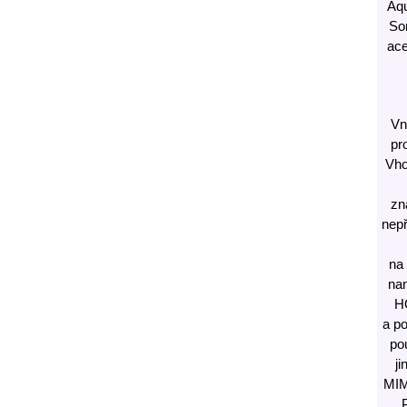
Aqu
Sor
ace
Vn
pr
Vho
zn
nepř
na
nan
HO
a p
po
j
MIM