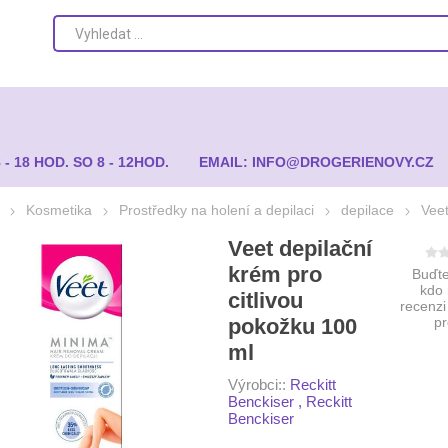
8 - 18 HOD. SO 8 - 12HOD.
EMAIL: INFO@DROGERIENOVY.CZ
Kosmetika
Prostředky na holení a depilaci
depilace
Veet
Veet depilační
krém pro
Buďte
kdo
citlivou
recenzi
pokožku 100
p
ml
Výrobci::
Reckitt
Benckiser
,
Reckitt
Benckiser