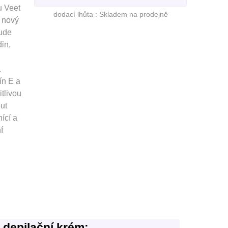
u Veet
dodací lhůta :
Skladem na prodejně
t nový
bude
in,
.
ín E a
itlivou
ut
ící a
í
h depilační krém: