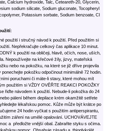
ate, Calcium hydroxide, Talc, Ceteareth-20, Glycerin,
nesium sodium silicate, Sodium gluconate, Tocopheryl
es copolymer, Potassium sorbate, Sodium benzoate, CI
užití:
použití i stručný návod k použití. Před použitím si
užití. Nepřekračujte celkový čas aplikace 10 minut.
NÝ k použití na obličeji, hlavě, očích, nose, uších,
ěla. Nepoužívejte na křečové žíly, jizvy, mateřská
u nebo na pokožku, na které se již dříve projevila
dy ponechejte pokožku odpočinout minimálně 72 hodin.
žními poruchami či máte-li stavy, které mohou mít
 každým použitím si VŽDY OVĚŘTE REAKCI POKOŽKY
se řiďte návodem k použití. Nebude-li pokožka do 24
í nebo pálení během depilace krém okamžitě setřete
vyhledejte lékařskou pomoc. Kůže může být krátce po
oručujeme 24 hodin vyčkat s použitím antiperspirantu,
použitím záření na umělé opalování. UCHOVÁVEJTE
c a předložte vnější obal. Zabraňte styku s očima.
lékařskou pomoc. Obsahuje zásadu a thioglykolát.