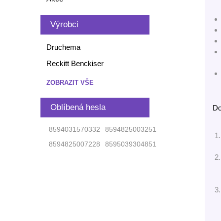
Výrobci
Druchema
Reckitt Benckiser
ZOBRAZIT VŠE
Oblíbená hesla
Do
8594031570332
8594825003251
8594825007228
8595039304851