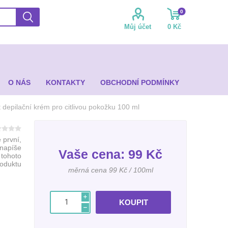
0
Můj účet
0 Kč
O NÁS
KONTAKTY
OBCHODNÍ PODMÍNKY
 depilační krém pro citlivou pokožku 100 ml
 první,
 napíše
Vaše cena:
99 Kč
 tohoto
roduktu
měrná cena 99 Kč / 100ml
i
h