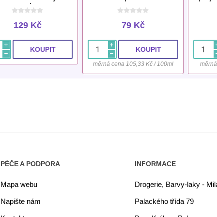
ml
129 Kč
79 Kč
i
i
h
h
měrná cena 105,33 Kč / 100ml
měrná
PÉČE A PODPORA
INFORMACE
Mapa webu
Drogerie, Barvy-laky - Mi
Napište nám
Palackého třída 79