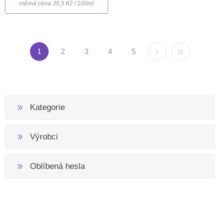
měrná cena 39,5 Kč / 100ml
1
2
3
4
5
Kategorie
Výrobci
Oblíbená hesla