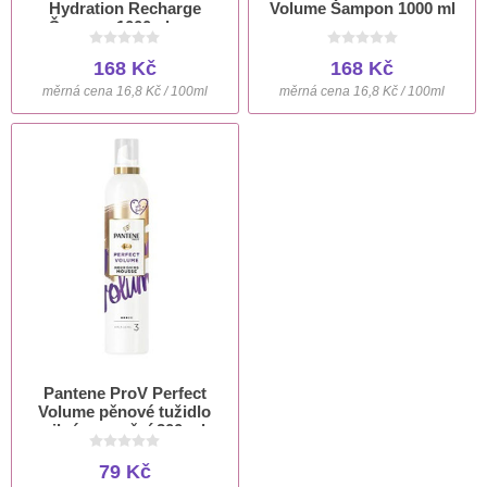
Hydration Recharge
Volume Šampon 1000 ml
Šampon 1000ml pro
Normální a Suché Vlasy
168 Kč
168 Kč
měrná cena 16,8 Kč / 100ml
měrná cena 16,8 Kč / 100ml
Pantene ProV Perfect
Volume pěnové tužidlo
silné zpevnění 200 ml
79 Kč