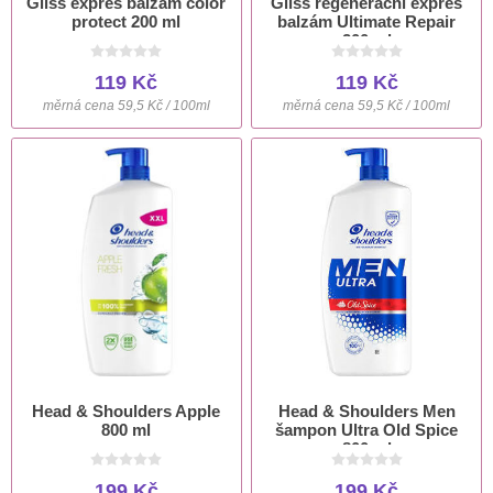
Gliss expres balzám color
Gliss regenerační expres
protect 200 ml
balzám Ultimate Repair
200 ml
119 Kč
119 Kč
měrná cena 59,5 Kč / 100ml
měrná cena 59,5 Kč / 100ml
Head & Shoulders Apple
Head & Shoulders Men
800 ml
šampon Ultra Old Spice
800 ml
199 Kč
199 Kč