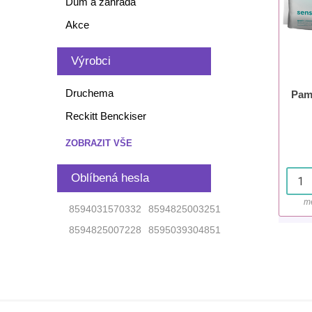
Dům a zahrada
Akce
Výrobci
Druchema
Pamp
Reckitt Benckiser
ZOBRAZIT VŠE
Oblíbená hesla
mě
8594031570332
8594825003251
8594825007228
8595039304851