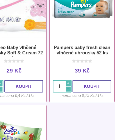
teo Baby vlhčené
Pampers baby fresh clean
ky Soft & Cream 72
vlhčené ubrousky 52 ks
ks
29 Kč
39 Kč
i
i
h
h
ná cena 0,4 Kč / 1ks
měrná cena 0,75 Kč / 1ks