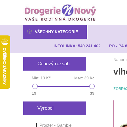
VŠECHNY KATEGORIE
INFOLINKA: 549 241 462
PO - PÁ 
Nahoru
Cenový rozsah
vlh
Min:
19 Kč
Max:
39 Kč
ZOBRA
19
39
Výrobci
Procter - Gamble