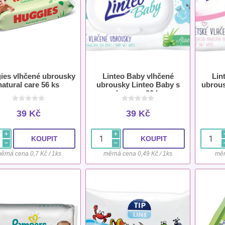
ies vlhčené ubrousky
Linteo Baby vlhčené
Lin
natural care 56 ks
ubrousky Linteo Baby s
ubrous
aloe vera 80 ks
39 Kč
39 Kč
i
i
h
h
ěrná cena 0,7 Kč / 1ks
měrná cena 0,49 Kč / 1ks
měr