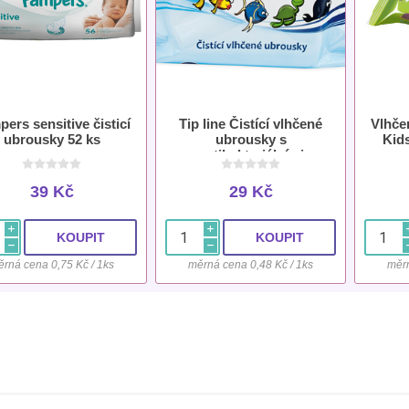
ers sensitive čisticí
Tip line Čistící vlhčené
Vlhče
ubrousky 52 ks
ubrousky s
Kid
antibakteriálními
přísadami 60 ks
39 Kč
29 Kč
i
i
h
h
rná cena 0,75 Kč / 1ks
měrná cena 0,48 Kč / 1ks
měrn