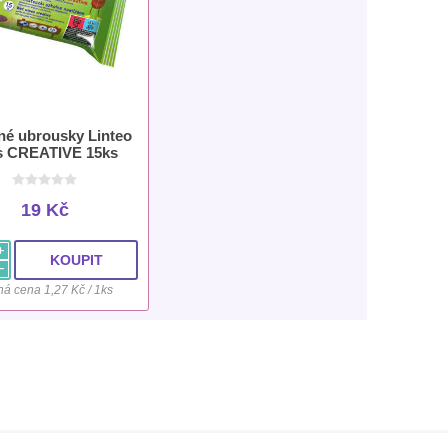
né ubrousky Linteo
s CREATIVE 15ks
19 Kč
i
h
á cena 1,27 Kč / 1ks